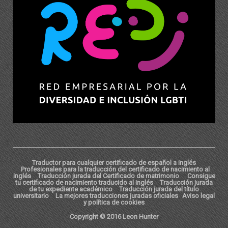
Traductor para cualquier certificado de español a inglés
Profesionales para la traducción del certificado de nacimiento al
inglés
Traducción jurada del Certificado de matrimonio
Consigue
tu certificado de nacimiento traducido al inglés
Traducción jurada
de tu expediente académico
Traducción jurada del título
universitario
La mejores traducciones juradas oficiales
Aviso legal
y política de cookies
Copyright © 2016 Leon Hunter