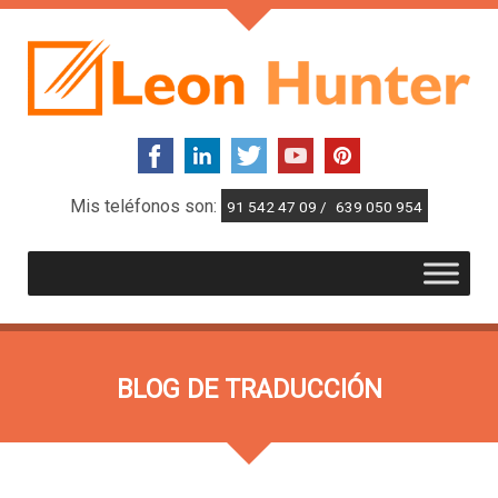
Mis teléfonos son:
91 542 47 09 /
639 050 954
BLOG DE TRADUCCIÓN