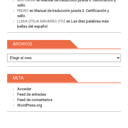
leon hunter
en
Manual de traducción jurada 3. Certificación y
sello.
PEDRO
en
Manual de traducción jurada 3. Certificación y
sello.
LUISA OTILIA NAVARRO OTIZ
en
Las diez palabras más
bellas del español
ARCHIVOS
Archivos
META
Acceder
Feed de entradas
Feed de comentarios
WordPress.org