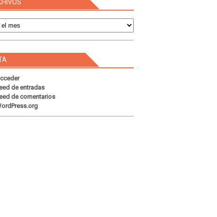
CHIVOS
s
TA
cceder
eed de entradas
eed de comentarios
ordPress.org