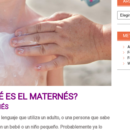
AR
Archivo
ME
A
F
F
W
É ES EL MATERNÉS?
NÉS
lenguaje que utiliza un adulto, o una persona que sabe
con un bebé o un niño pequeño. Probablemente ya lo