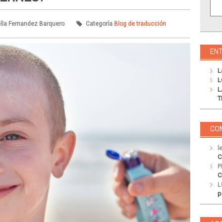
tella Fernandez Barquero
Categoría
Blog de traducción
EN
L
L
L
T
CO
l
C
P
C
L
p