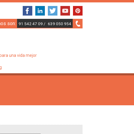
nos son:
91 542 47 09 /
639 050 954
para una vida mejor
g