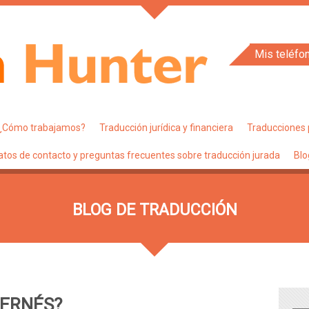
Mis teléfo
¿Cómo trabajamos?
Traducción jurídica y financiera
Traducciones 
atos de contacto y preguntas frecuentes sobre traducción jurada
Blo
BLOG DE TRADUCCIÓN
TERNÉS?