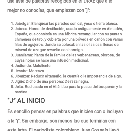
una lista de palabras recogidas en el DRAE que a lo
mejor no conocías, que empiezan con “j”:
Jabelgar: Blanquear las paredes con cal, yeso o tierra blanca.
Jabeca: Horno de destilación, usado antiguamente en Almadén,
España, que consistía en una fábrica rectangular con su punta y
chimenea de tiro, y cubierta por una bóveda en cañón con varias
filas de agujeros, donde se colocaban las ollas casi llenas de
mineral de azogue revuelto con hormigo.
Juanilama: Planta de la familia de las verbenáceas, olorosa, de
cuyas hojas se hace una infusión medicinal.
Jediondo: Maloliente.
Jenabe: Mostaza.
Jibarizar: Reducir el tamaño, la cuantía o la importancia de algo.
Jigüe: Dicho de una persona: De raza negra.
Jeito: Red usada en el Atlántico para la pesca del boquerón y la
sardina.
“J” AL INICIO
Es sencillo pensar en palabras que inicien con o incluyan
a la “j”, Sin embargo, son menos las que terminan con
esta letra. El periodista colombiano Juan Gossaín llevó