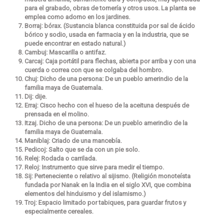
para el grabado, obras de tornería y otros usos. La planta se
emplea como adorno en los jardines.
Borraj: bórax. (Sustancia blanca constituida por sal de ácido
bórico y sodio, usada en farmacia y en la industria, que se
puede encontrar en estado natural.)
Cambuj: Mascarilla o antifaz.
Carcaj: Caja portátil para flechas, abierta por arriba y con una
cuerda o correa con que se colgaba del hombro.
Chuj: Dicho de una persona: De un pueblo amerindio de la
familia maya de Guatemala.
Dij: dije.
Erraj: Cisco hecho con el hueso de la aceituna después de
prensada en el molino.
Itzaj. Dicho de una persona: De un pueblo amerindio de la
familia maya de Guatemala.
Maniblaj: Criado de una mancebía.
Pedicoj: Salto que se da con un pie solo.
Relej: Rodada o carrilada.
Reloj: Instrumento que sirve para medir el tiempo.
Sij: Perteneciente o relativo al sijismo. (Religión monoteísta
fundada por Nanak en la India en el siglo XVI, que combina
elementos del hinduismo y del islamismo.)
Troj: Espacio limitado por tabiques, para guardar frutos y
especialmente cereales.