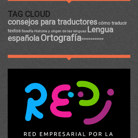
TAG CLOUD
consejos para traductores
cómo traducir
Lengua
textos
Historia y origen de las lenguas
filosofía
Ortografía
española
ºººººººººººº