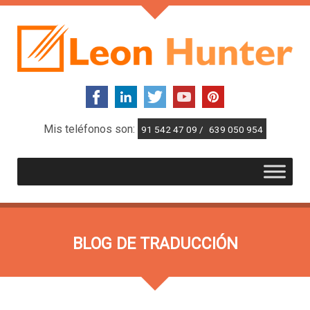
Mis teléfonos son:
91 542 47 09 /
639 050 954
BLOG DE TRADUCCIÓN