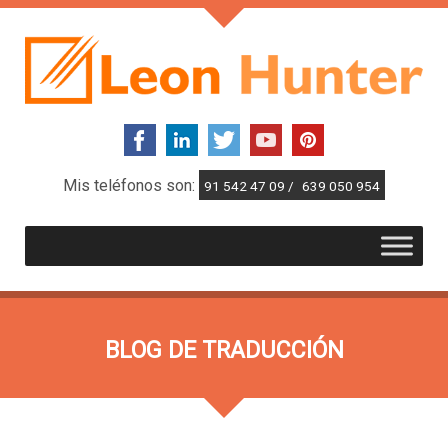
Mis teléfonos son:
91 542 47 09 /
639 050 954
BLOG DE TRADUCCIÓN