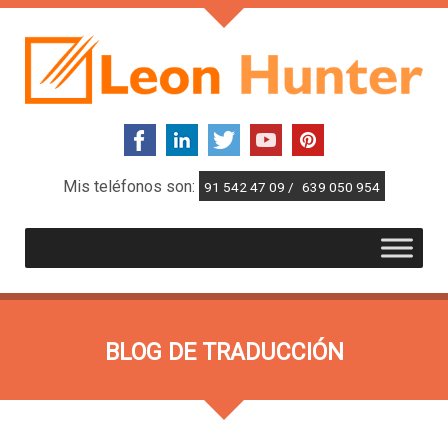
Mis teléfonos son:
91 542 47 09 /
639 050 954
BLOG DE TRADUCCIÓN