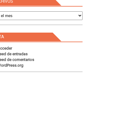
CHIVOS
s
TA
cceder
eed de entradas
eed de comentarios
ordPress.org