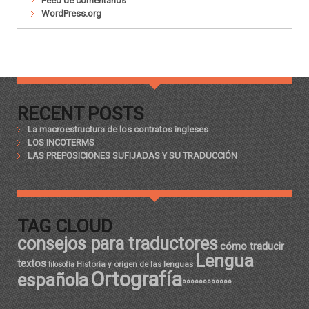
Feed de comentarios
WordPress.org
RECENT POSTS
La macroestructura de los contratos ingleses
LOS INCOTERMS
LAS PREPOSICIONES SUFIJADAS Y SU TRADUCCIÓN
TAG CLOUD
consejos para traductores
cómo traducir
Lengua
textos
Historia y origen de las lenguas
filosofía
Ortografía
española
ºººººººººººº