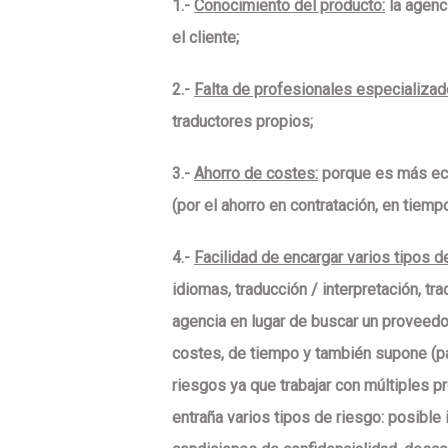
1.-
Conocimiento del producto:
la agenc
el cliente;
2.-
Falta de profesionales especializad
traductores propios;
3.-
Ahorro de costes:
porque es más eco
(por el ahorro en contratación, en tiemp
4.-
Facilidad de encargar varios tipos d
idiomas, traducción / interpretación, tr
agencia
en lugar de buscar un proveedor
costes, de tiempo y también supone (p
riesgos
ya que trabajar con múltiples
entraña varios tipos de riesgo: posibl