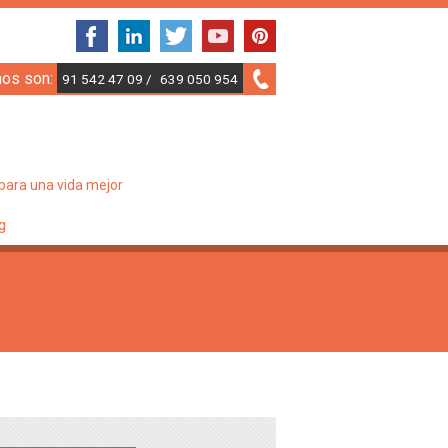
nos son:
91 542 47 09 /
639 050 954
para una vida mejor
g