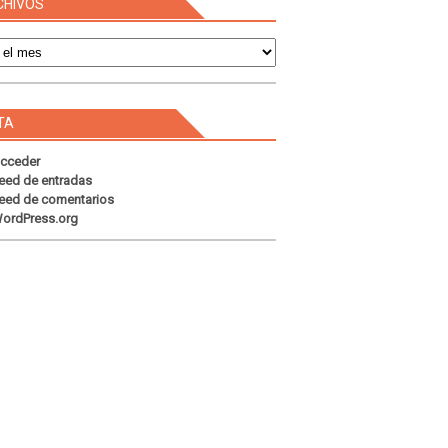
CHIVOS
s
TA
cceder
eed de entradas
eed de comentarios
ordPress.org