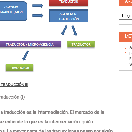
AR
Archivo
ME
A
F
F
W
TRADUCCIÓN III
raducción (I)
a traducción es la intermediación. El mercado de la
e entiende lo que es la intermediación, quién
ios. La
mayor parte
de las traducciones pasan por algún