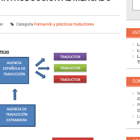
er
Categoría
Formación y prácticas traductores
EN
L
L
L
T
CO
l
C
P
C
L
p