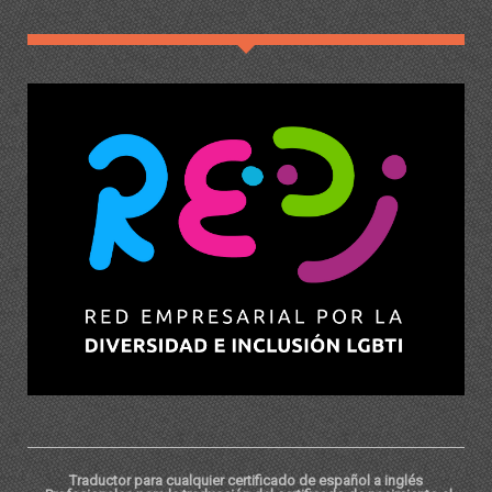
Traductor para cualquier certificado de español a inglés