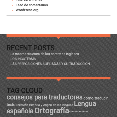
Feed de entradas
Feed de comentarios
WordPress.org
RECENT POSTS
La macroestructura de los contratos ingleses
LOS INCOTERMS
LAS PREPOSICIONES SUFIJADAS Y SU TRADUCCIÓN
TAG CLOUD
consejos para traductores
cómo traducir
Lengua
textos
Historia y origen de las lenguas
filosofía
Ortografía
española
ºººººººººººº