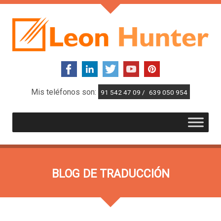
Mis teléfonos son:
91 542 47 09 /
639 050 954
BLOG DE TRADUCCIÓN