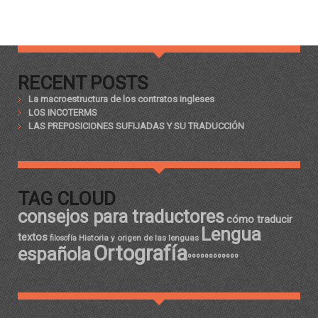
RECENT POSTS
La macroestructura de los contratos ingleses
LOS INCOTERMS
LAS PREPOSICIONES SUFIJADAS Y SU TRADUCCIÓN
TAG CLOUD
consejos para traductores
cómo traducir
Lengua
textos
Historia y origen de las lenguas
filosofía
Ortografía
española
ºººººººººººº