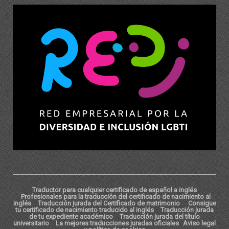
Traductor para cualquier certificado de español a inglés
Profesionales para la traducción del certificado de nacimiento al
inglés
Traducción jurada del Certificado de matrimonio
Consigue
tu certificado de nacimiento traducido al inglés
Traducción jurada
de tu expediente académico
Traducción jurada del título
universitario
La mejores traducciones juradas oficiales
Aviso legal