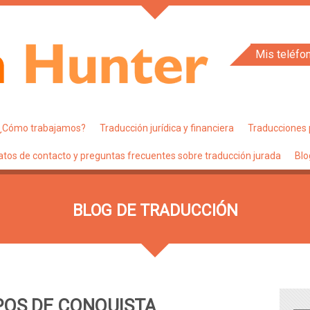
Mis teléfo
¿Cómo trabajamos?
Traducción jurídica y financiera
Traducciones 
atos de contacto y preguntas frecuentes sobre traducción jurada
Blo
BLOG DE TRADUCCIÓN
POS DE CONQUISTA