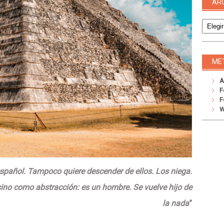
AR
Archivo
ME
A
F
F
W
 español. Tampoco quiere descender de ellos. Los niega.
sino como abstracción: es un hombre. Se vuelve hijo de
la nada
”