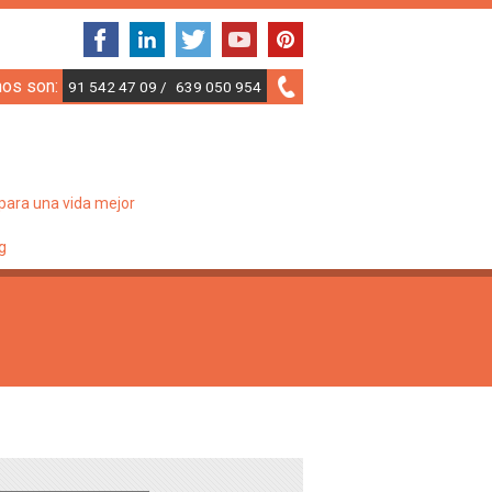
nos son:
91 542 47 09 /
639 050 954
para una vida mejor
g