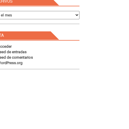
CHIVOS
s
TA
cceder
eed de entradas
eed de comentarios
ordPress.org