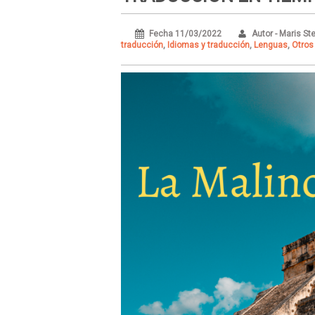
Fecha 11/03/2022
Autor - Maris S
traducción
,
Idiomas y traducción
,
Lenguas
,
Otros