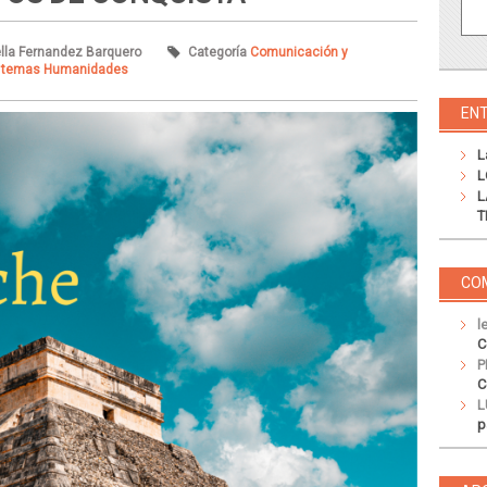
tella Fernandez Barquero
Categoría
Comunicación y
 temas Humanidades
EN
L
L
L
T
CO
l
C
P
C
L
p