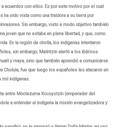
r a acuerdos con ellos. Es por este motivo por el cual
 ha sido vista como una traidora a su tierra por
s invasores. Sin embargo, visto e modo objetivo también
na joven que no estaba en plena libertad, y que, como
da. En la región de cholla, los indígenas intentaron
oles, sin embargo, Malintzin alertó a los ibéricos
áhuatl y maya, sino que también aprendió a comunicarse
e Cholula, fue que luego los españoles les atacaron en
 mil indígenas.
rete entre Moctezuma Xocoyotzin (emperador del
dole a entender al indígena la misión evangelizadora y
ndo español, se le empezó a llamar Doña Marina, en vez