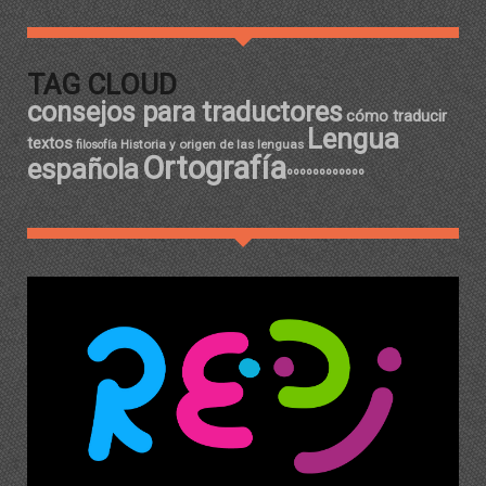
TAG CLOUD
consejos para traductores
cómo traducir
Lengua
textos
Historia y origen de las lenguas
filosofía
Ortografía
española
ºººººººººººº