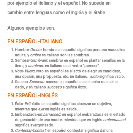
por ejemplo el italiano y el español. No sucede en
cambio entre lenguas como el inglés y el árabe.
Algunos ejemplos son:
EN ESPAÑOL-ITALIANO
Hombre-
Ombre
: hombre en español significa persona masculina
adulta, y
ombre
en italiano son las sombras.
Sembrar-
S
embrare
: sembrar en español es plantar semillas en la
tierra, y
sembrare
en italiano es el verbo “parecer”.
Voto-
Vuoto
: voto en español es el acto de elegir un candidato,
una opción, una propuesta, etc. En italiano,
vuoto
significa vacío.
Suceso-
Succeso
: suceso en español es un hecho que se ha
dado, y en italiano
succeso
significa éxito.
EN ESPAÑOL-INGLÉS
Éxito-
Exit:
éxito en español significa alcanzar un objetivo,
mientras que
exit
en inglés es salida.
Embarazada
-Embarrassed:
en español embarazada es el estado
de gestación de una madre, mientras que en inglés
embarrassed
significa avergonzado.
Contestar-Contest:
en español contestar significa dar una