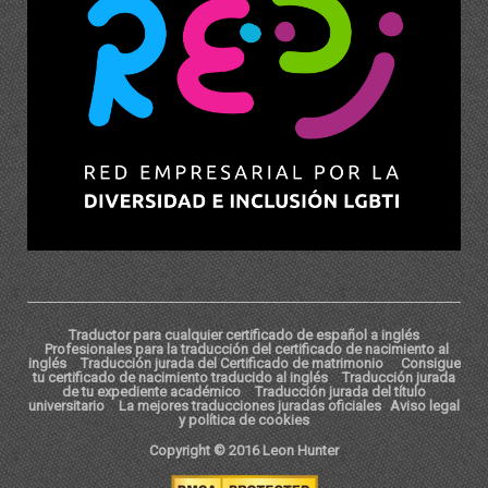
Traductor para cualquier certificado de español a inglés
Profesionales para la traducción del certificado de nacimiento al
inglés
Traducción jurada del Certificado de matrimonio
Consigue
tu certificado de nacimiento traducido al inglés
Traducción jurada
de tu expediente académico
Traducción jurada del título
universitario
La mejores traducciones juradas oficiales
Aviso legal
y política de cookies
Copyright © 2016 Leon Hunter