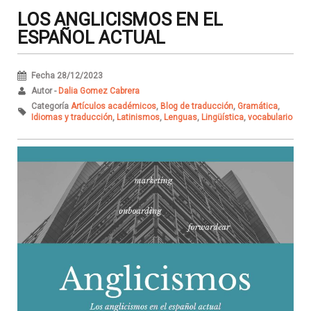
LOS ANGLICISMOS EN EL
ESPAÑOL ACTUAL
Fecha 28/12/2023
Autor -
Dalia Gomez Cabrera
Categoría
Artículos académicos
,
Blog de traducción
,
Gramática
,
Idiomas y traducción
,
Latinismos
,
Lenguas
,
Lingüística
,
vocabulario